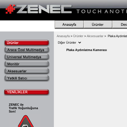
Anasayfa
>
Ürünler
>
Aksesuarlar
>
Plaka Aydınla
Plaka Aydınlatma Kamerası
ZENEC ile
Trafik Yoğunluğuna
Son!