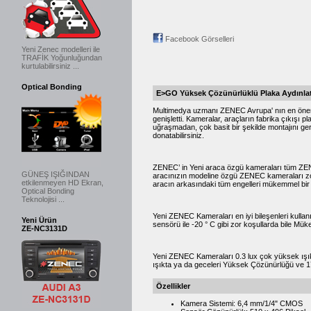
Facebook Görselleri
Yeni Zenec modelleri ile
TRAFİK Yoğunluğundan
kurtulabilirsiniz ...
Optical Bonding
E>GO Yüksek Çözünürlüklü Plaka Aydınla
Multimedya uzmanı ZENEC Avrupa' nın en öneml
genişletti. Kameralar, araçların fabrika çıkışı
uğraşmadan, çok basit bir şekilde montajını ge
donatabilirsiniz.
ZENEC’ in Yeni araca özgü kameraları tüm ZEN
GÜNEŞ IŞIĞINDAN
aracınızın modeline özgü ZENEC kameraları zor
etkilenmeyen HD Ekran,
aracın arkasındaki tüm engelleri mükemmel bir 
Optical Bonding
Teknolojisi ...
Yeni ZENEC Kameraları en iyi bileşenleri kulla
Yeni Ürün
sensörü ile -20 ° C gibi zor koşullarda bile Mü
ZE-NC3131D
Yeni ZENEC Kameraları 0.3 lux çok yüksek ışık
ışıkta ya da geceleri Yüksek Çözünürlüğü ve 17
Özellikler
Kamera Sistemi: 6,4 mm/1/4" CMOS