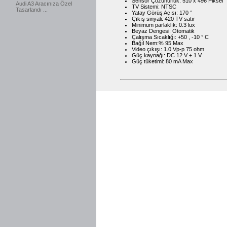
Sensör Çözünürlük: 510 x 496 Piksel
Audi A3 Aracınıza Özel
TV Sistemi: NTSC
Tasarlandı ...
Yatay Görüş Açısı: 170 °
Çıkış sinyali: 420 TV satır
Minimum parlaklık: 0.3 lux
Beyaz Dengesi: Otomatik
Çalışma Sıcaklığı: +50 , -10 ° C
Bağıl Nem:% 95 Max
Video çıkışı: 1.0 Vp-p 75 ohm
Güç kaynağı: DC 12 V ± 1 V
Güç tüketimi: 80 mA Max